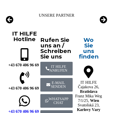
UNSERE PARTNER
IT HILFE
Hotline
Rufen Sie
Wo
uns an /
Sie
Schreiben
uns
Sie uns
finden
+43 670 406 96 69
IT HILFE
ANRUFEN
IT HILFE
E-MAIL
SENDEN
Čajakova 26,
+43 670 406 96 69
Bratislava
Franz Mika Weg
WHATSAPP
7/1/25,
Wien
CHAT
Svatošská 23,
Karlovy Vary
+43 670 406 96 69