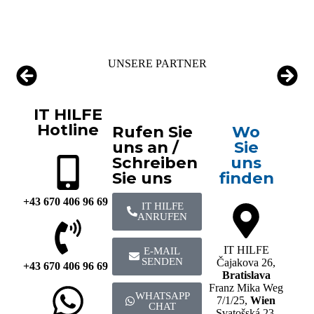
UNSERE PARTNER
IT HILFE
Hotline
Rufen Sie
Wo
uns an /
Sie
Schreiben
uns
Sie uns
finden
+43 670 406 96 69
IT HILFE
ANRUFEN
IT HILFE
E-MAIL
SENDEN
Čajakova 26,
+43 670 406 96 69
Bratislava
Franz Mika Weg
WHATSAPP
7/1/25,
Wien
CHAT
Svatošská 23,